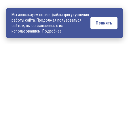
540706@mail.ru
zakaz@vek33.ru
Мы используем cookie-файлы для улучшения
работы сайта. Продолжая пользоваться
Принять
сайтом, вы соглашаетесь с их
Обращаем ваше внимание, что сайт vek33.ru носит исключительно
использованием.
Подробнее
информационный характер и ни при каких условиях не является
публичной офертой. Подробную информацию о наличии товара, ценах и
условиях приобретения, пожалуйста, уточняйте у наших менеджеров.
Внимание! Если Вы не смогли найти интересующую Вас продукцию,
просим Вас обращаться к нашим менеджерам. На данный момент
на сайте представлен не полный ассортимент номенклатуры. Вы
можете:
• написать нам на электронную почту: 540706@mail.ru либо
zakaz@vek33.ru с запросом на интересующую Вас продукцию
• позвонить нам по телефонам: +7 (4922) 54-07-06,
+7 (4922) 547-547; 542-542, +7 (920) 919-98-44.