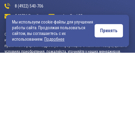
8 (4922) 540-706
540706@mail.ru
zakaz@vek33.ru
Мы используем cookie-файлы для улучшения
работы сайта. Продолжая пользоваться
Принять
сайтом, вы соглашаетесь с их
Обращаем ваше внимание, что сайт vek33.ru носит исключительно
использованием.
Подробнее
информационный характер и ни при каких условиях не является
публичной офертой. Подробную информацию о наличии товара, ценах и
условиях приобретения, пожалуйста, уточняйте у наших менеджеров.
Внимание! Если Вы не смогли найти интересующую Вас продукцию,
просим Вас обращаться к нашим менеджерам. На данный момент
на сайте представлен не полный ассортимент номенклатуры. Вы
можете:
• написать нам на электронную почту: 540706@mail.ru либо
zakaz@vek33.ru с запросом на интересующую Вас продукцию
• позвонить нам по телефонам: +7 (4922) 54-07-06,
+7 (4922) 547-547; 542-542, +7 (920) 919-98-44.