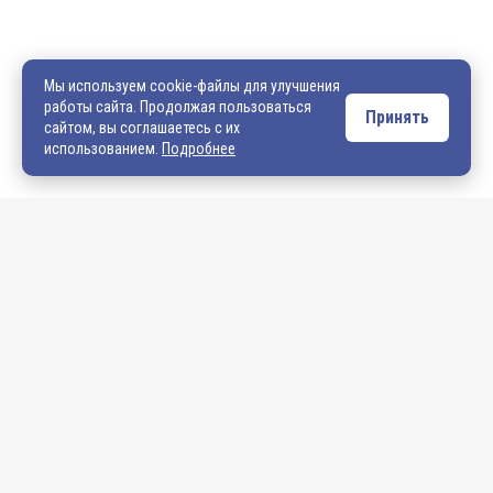
8 (4922) 540-706
540706@mail.ru
zakaz@vek33.ru
Мы используем cookie-файлы для улучшения
работы сайта. Продолжая пользоваться
Принять
сайтом, вы соглашаетесь с их
Обращаем ваше внимание, что сайт vek33.ru носит исключительно
использованием.
Подробнее
информационный характер и ни при каких условиях не является
публичной офертой. Подробную информацию о наличии товара, ценах и
условиях приобретения, пожалуйста, уточняйте у наших менеджеров.
Внимание! Если Вы не смогли найти интересующую Вас продукцию,
просим Вас обращаться к нашим менеджерам. На данный момент
на сайте представлен не полный ассортимент номенклатуры. Вы
можете:
• написать нам на электронную почту: 540706@mail.ru либо
zakaz@vek33.ru с запросом на интересующую Вас продукцию
• позвонить нам по телефонам: +7 (4922) 54-07-06,
+7 (4922) 547-547; 542-542, +7 (920) 919-98-44.