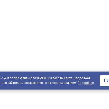
О компании
Оплата и доставка
Вакансии
Внимание! Если Вы не смогли найти интересующ
Вас обращаться к нашим менеджерам. На данный
представлен не полный ассортимент номенклату
• написать нам на электронную почту: 540706@ma
запросом на интересующую Вас продукцию
• позвонить нам по телефонам: +7 (4922) 54-07-06
+7 (4922) 547-547; 542-542, +7 (920) 919-98-44.
ьзуем cookie-файлы для улучшения работы сайта. Продолжая
Пр
ться сайтом, вы соглашаетесь с их использованием.
Подробнее
льно информационный
той. Подробную
 пожалуйста,