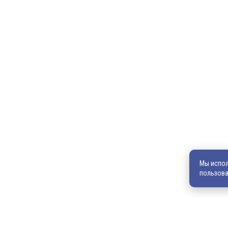
Главная
Продукция
600036, г. Владимир, пр-кт Ленина, д. 73, оф. 31
8 (4922) 542-542
8 (4922) 540-706
540706@mail.ru
zakaz@vek33.ru
Мы испол
пользова
Обращаем ваше внимание, что сайт vek33.ru носит исключите
характер и ни при каких условиях не является публичной офер
информацию о наличии товара, ценах и условиях приобретения,
уточняйте у наших менеджеров.