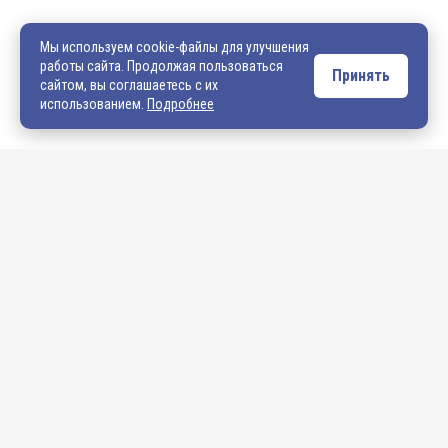
540706@mail.ru
zakaz@vek33.ru
Мы используем cookie-файлы для улучшения
работы сайта. Продолжая пользоваться
Принять
сайтом, вы соглашаетесь с их
Обращаем ваше внимание, что сайт vek33.ru носит исключительно
использованием.
Подробнее
информационный характер и ни при каких условиях не является
публичной офертой. Подробную информацию о наличии товара, ценах и
условиях приобретения, пожалуйста, уточняйте у наших менеджеров.
Внимание! Если Вы не смогли найти интересующую Вас продукцию,
просим Вас обращаться к нашим менеджерам. На данный момент
на сайте представлен не полный ассортимент номенклатуры. Вы
можете:
• написать нам на электронную почту: 540706@mail.ru либо
zakaz@vek33.ru с запросом на интересующую Вас продукцию
• позвонить нам по телефонам: +7 (4922) 54-07-06,
+7 (4922) 547-547; 542-542, +7 (920) 919-98-44.