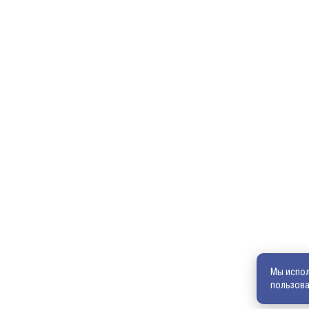
Главная
Продукция
600036, г. Владимир, пр-кт Ленина, д. 73, оф. 31
8 (4922) 542-542
8 (4922) 540-706
Мы испол
пользова
540706@mail.ru
zakaz@vek33.ru