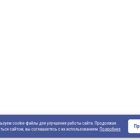
О компании
Оплата и доставка
Вакансии
Внимание! Если Вы не смогли найти интересующ
Вас обращаться к нашим менеджерам. На данный
представлен не полный ассортимент номенклату
• написать нам на электронную почту: 540706@ma
запросом на интересующую Вас продукцию
• позвонить нам по телефонам: +7 (4922) 54-07-06
+7 (4922) 547-547; 542-542, +7 (920) 919-98-44.
ьзуем cookie-файлы для улучшения работы сайта. Продолжая
Пр
ться сайтом, вы соглашаетесь с их использованием.
Подробнее