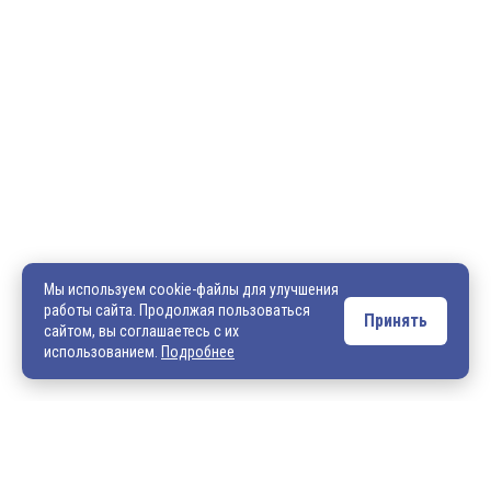
600036, г. Владимир, пр-кт Ленина, д. 73, оф. 31
8 (4922) 542-542
8 (4922) 540-706
540706@mail.ru
zakaz@vek33.ru
Мы используем cookie-файлы для улучшения
работы сайта. Продолжая пользоваться
Принять
сайтом, вы соглашаетесь с их
Обращаем ваше внимание, что сайт vek33.ru носит исключительно
использованием.
Подробнее
информационный характер и ни при каких условиях не является
публичной офертой. Подробную информацию о наличии товара, ценах и
условиях приобретения, пожалуйста, уточняйте у наших менеджеров.
Внимание! Если Вы не смогли найти интересующую Вас продукцию,
просим Вас обращаться к нашим менеджерам. На данный момент