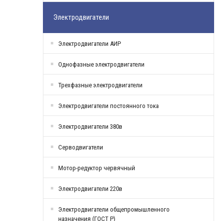
Электродвигатели
Электродвигатели АИР
Однофазные электродвигатели
Трехфазные электродвигатели
Электродвигатели постоянного тока
Электродвигатели 380в
Серводвигатели
Мотор-редуктор червячный
Электродвигатели 220в
Электродвигатели общепромышленного
назначения (ГОСТ Р)