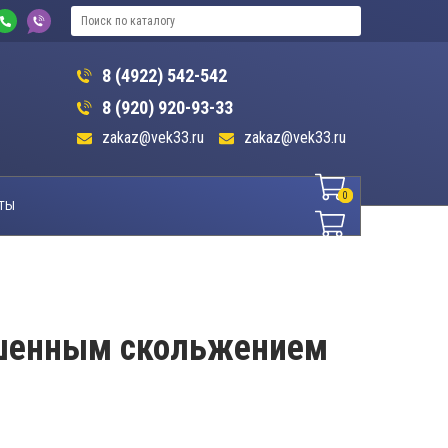
8 (4922) 542-542
8 (920) 920-93-33
zakaz@vek33.ru
zakaz@vek33.ru
0
0
ТЫ
ышенным скольжением