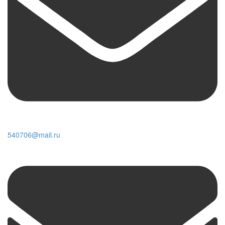
540706@mail.ru