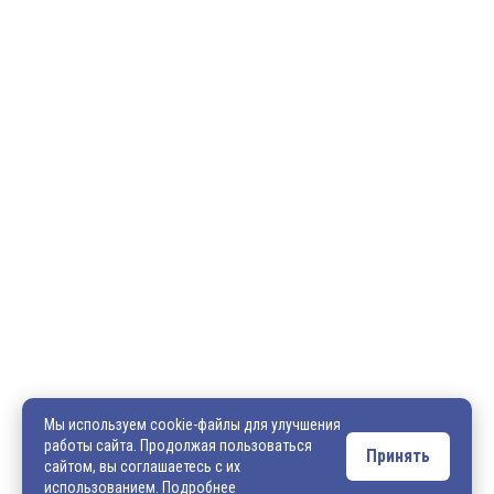
600036, г. Владимир, пр-кт Ленина, д. 73, оф. 31
8 (4922) 542-542
8 (4922) 540-706
540706@mail.ru
zakaz@vek33.ru
Мы используем cookie-файлы для улучшения
работы сайта. Продолжая пользоваться
Принять
сайтом, вы соглашаетесь с их
Обращаем ваше внимание, что сайт vek33.ru носит исключительно
использованием.
Подробнее
информационный характер и ни при каких условиях не является